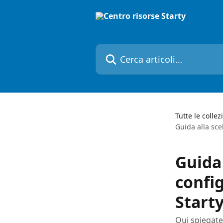
Vai al contenuto principale
Cerca articoli…
Tutte le collez
Guida alla sce
Guida 
config
Start
Qui spiegate 