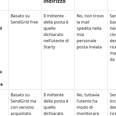
indirizzo
Basato su 
Il mittente 
No, non trovo 
Ser
SendGrid free
della posta è 
la mail 
bas
i 
quello 
spedita nella 
nei
dichiarato 
mia 
clo
nell’utente di 
personale 
des
Starty
posta inviata
ric
mai
da
o 
ma
Basato su 
Il mittente 
No, tuttavia 
Ser
SendGrid ma 
della posta è 
l’utente ha 
inc
con servizio 
quello 
modo di 
des
acquistato 
dichiarato 
monitorare 
ric