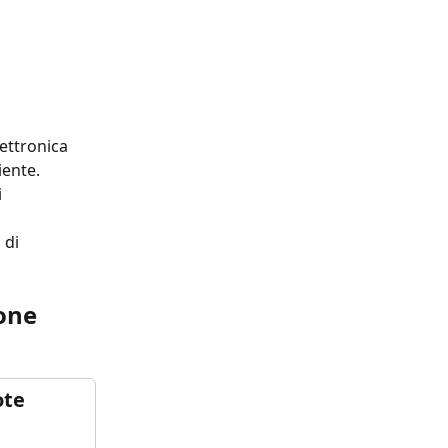
lettronica 
iente.
 
 di 
one 
ote