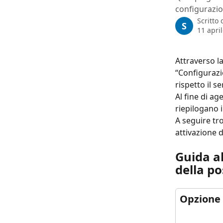
configurazion
Scritto
S
11 apri
Attraverso l
“Configurazio
rispetto il s
Al fine di ag
riepilogano i
A seguire trov
attivazione 
Guida al
della po
Opzione 