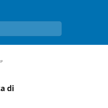
RP
a di