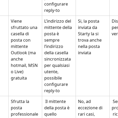
configurare 
reply-to
Viene 
L’indirizzo del 
Si, la posta 
Dis
sfruttato una 
mittente della 
inviata da 
per
casella di 
posta è 
Starty la si 
ver
posta con 
sempre 
trova anche 
mittente 
l’indirizzo 
nella posta 
Outlook (ma 
della casella 
inviata
anche 
sincronizzata 
hotmail, MSN 
per qualsiasi 
o Live) 
utente, 
gratuita
possibile 
configurare 
reply-to
Sfrutta la 
 Il mittente 
No, ad 
 Servizio 
posta 
della posta è 
eccezione di 
pro
professionale 
quello 
rari casi, 
 ri