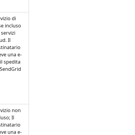
vizio di 
e incluso 
 servizi 
ud. Il 
tinatario 
eve una e-
l spedita 
 SendGrid
vizio non 
luso; Il 
tinatario 
eve una e-