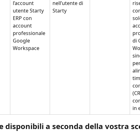
l’account 
nell’utente di 
ris
utente Starty 
Starty
co
ERP con 
sol
account 
ac
professionale 
pro
Google 
di 
Workspace
Wor
sin
pe
ali
tim
con
(C
con
in 
de disponibili a seconda della vostra sc