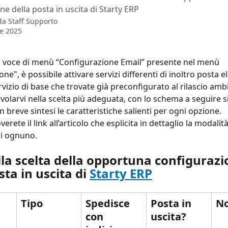
e della posta in uscita di Starty ERP
 da
Staff Supporto
le 2025
a voce di menù “Configurazione Email” presente nel menù 
ne", è possibile attivare servizi differenti di inoltro posta e
ervizio di base che trovate già preconfigurato al rilascio amb
evolarvi nella scelta più adeguata, con lo schema a seguire si
n breve sintesi le caratteristiche salienti per ogni opzione.
erete il link all’articolo che esplicita in dettaglio la modalità
di ognuno.
la scelta della opportuna configurazi
sta in uscita di 
Starty ERP
Tipo
Spedisce 
Posta in 
N
con 
uscita?