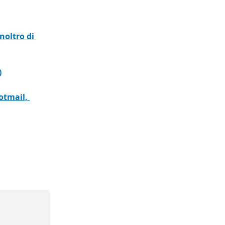
inoltro di 
)
otmail, 