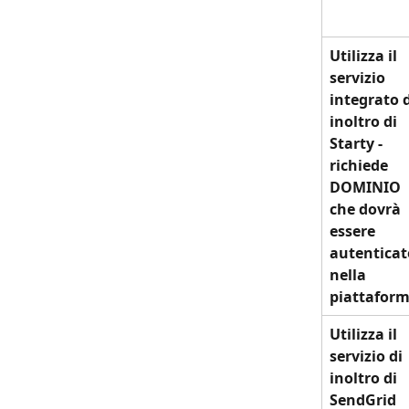
Utilizza il 
servizio 
integrato d
inoltro di 
Starty - 
richiede 
DOMINIO 
che dovrà 
essere 
autenticat
nella 
piattafor
Utilizza il 
servizio di 
inoltro di 
SendGrid