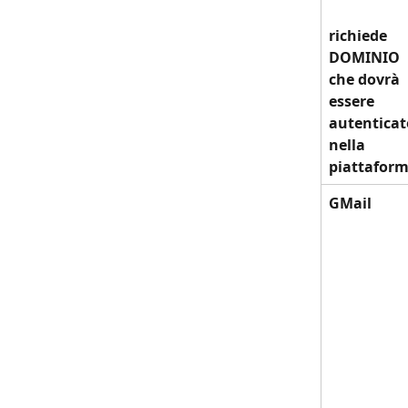
richiede 
DOMINIO 
che dovrà 
essere 
autenticat
nella 
piattafor
GMail