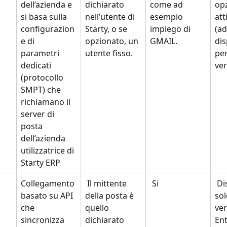
dell’azienda e 
dichiarato 
come ad 
opz
si basa sulla 
nell’utente di 
esempio 
att
configurazion
Starty, o se 
impiego di 
(ad
e di 
opzionato, un 
GMAIL.
dis
parametri 
utente fisso.
per
dedicati 
ver
(protocollo 
SMPT) che 
richiamano il 
server di 
posta 
dell’azienda 
utilizzatrice di 
Starty ERP
Collegamento 
 Il mittente 
 Si
 Disponibile 
basato su API 
della posta è 
sol
che 
quello 
ver
sincronizza 
dichiarato 
Ent