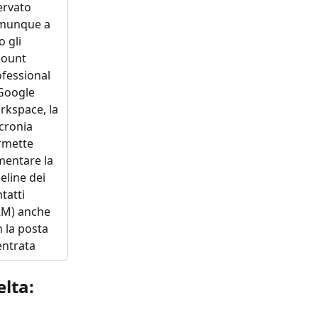
ervato 
munque a 
o gli 
count 
fessional 
Google 
kspace, la 
cronia 
rmette 
mentare la 
eline dei 
tatti 
RM) anche 
 la posta 
entrata
elta: