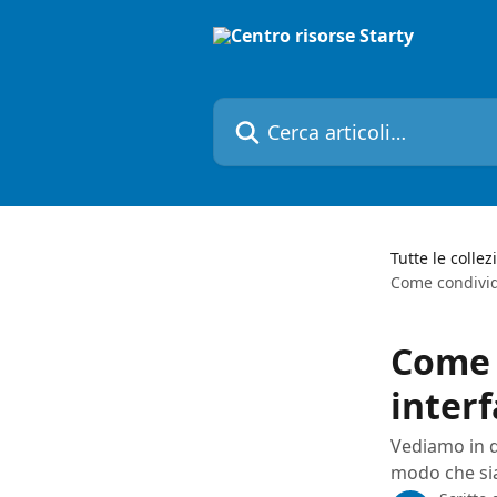
Vai al contenuto principale
Cerca articoli…
Tutte le collez
Come condivide
Come 
interf
Vediamo in q
modo che sian