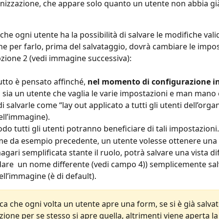
anizzazione, che appare solo quanto un utente non abbia gi
he ogni utente ha la possibilità di salvare le modifiche valid
che per farlo, prima del salvataggio, dovrà cambiare le impos
opzione 2 (vedi immagine successiva):
tutto è pensato affinché, 
nel momento di configurazione in
 sia un utente che vaglia le varie impostazioni e man mano c
di salvarle come “lay out applicato a tutti gli utenti dell’orga
ell’immagine).
o tutti gli utenti potranno beneficiare di tali impostazioni.
e da esempio precedente, un utente volesse ottenere una v
agari semplificata stante il ruolo, potrà salvare una vista dif
 dare  un nome differente (vedi campo 4)) semplicemente sa
ell’immagine (è di default).
ica che ogni volta un utente apre una form, se si è già salva
ione per se stesso si apre quella, altrimenti viene aperta la