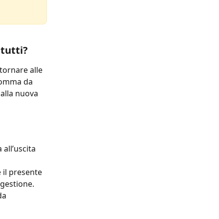
tutti?
tornare alle 
“gomma da 
alla nuova 
all’uscita 
il presente 
 gestione. 
da 