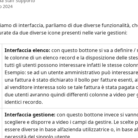
 da
Staff Supporto
o 2024
amo di interfaccia, parliamo di due diverse funzionalità, c
rate da due diverse icone presenti nelle varie gestioni:
Interfaccia elenco:
 con questo bottone si va a definire /
le colonne di un elenco record e la disposizione delle ste
tutti gli utenti possono interessare infatti le stesse colon
Esempio: se ad un utente amministrativo può interessare
una fattura è stato dichiarato il bollo per fatture esenti, a
al venditore interessa solo se tale fattura è stata pagata 
due utenti avranno quindi differenti colonne a video per gl
identici recordo.
Interfaccia gestione: 
con questo bottone invece si vanno
scegliere e disporre a video i campi da gestire. Le scelte
essere diverse in base all’azienda utilizzatrice o, in base al
necessità del singolo utente.