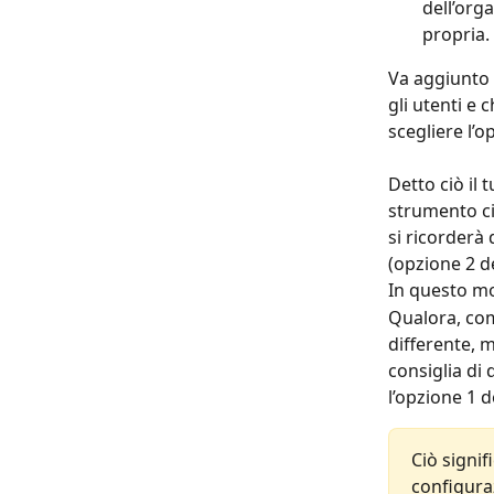
dell’org
propria.
Va aggiunto c
gli utenti e 
scegliere l’
Detto ciò il 
strumento ci
si ricorderà 
(opzione 2 d
In questo mod
Qualora, com
differente, m
consiglia di
l’opzione 1 d
Ciò signif
configuraz