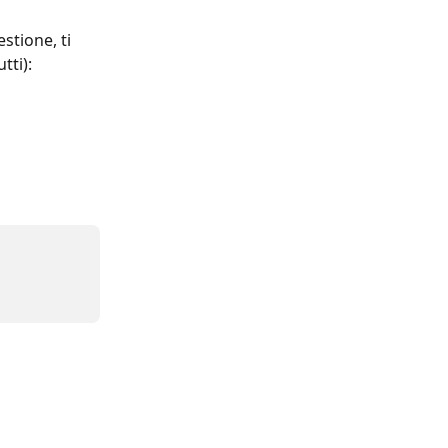
stione, ti 
tti):