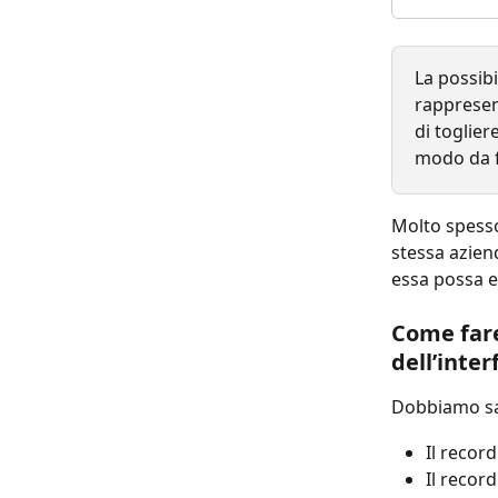
La possibi
rappresent
di toglier
modo da fo
Molto spesso 
stessa azien
essa possa es
Come fare
dell’inter
Dobbiamo sap
Il recor
Il record