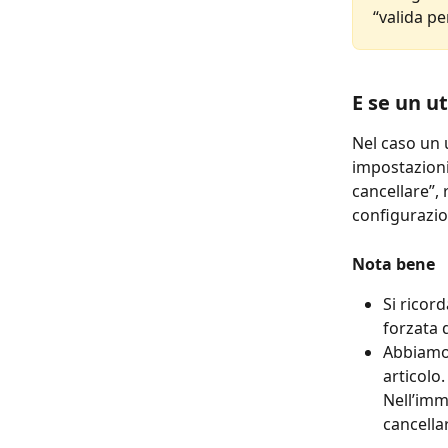
“valida per
E se un u
Nel caso un u
impostazioni 
cancellare”,
configurazi
Nota bene
Si ricor
forzata 
Abbiamo 
articolo
Nell’imm
cancellar