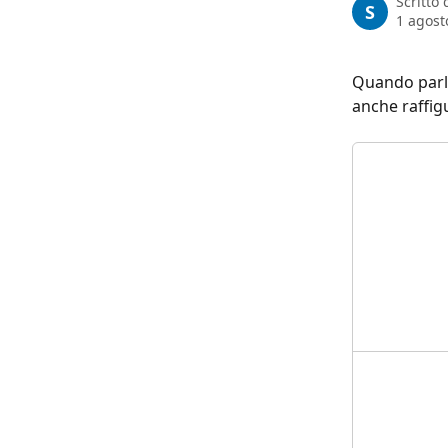
Scritto
S
1 agost
Quando parli
anche raffigu