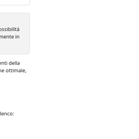
sibilità 
lmente in 
nti della 
e ottimale, 
lenco: