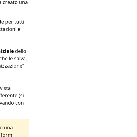
à creato una 
e per tutti 
tazioni e 
iziale
 dello 
he le salva, 
nizzazione” 
ista 
ferente (si 
lvando con 
to una 
 form 