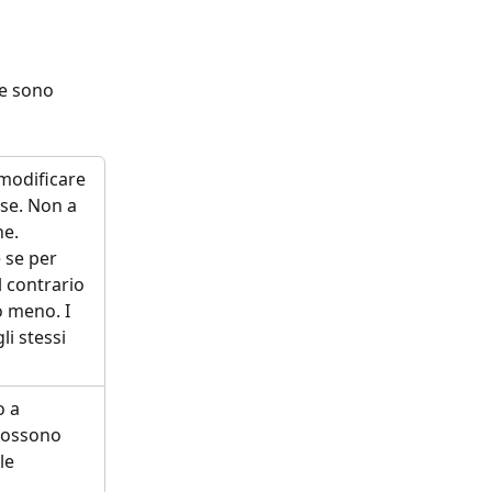
he sono 
 modificare 
sse. Non a 
ne.
 se per 
l contrario 
o meno. I 
i stessi 
 a 
 possono 
le 