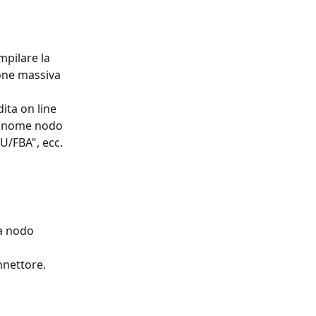
pilare la 
ione massiva 
ita on line 
di nome nodo 
U/FBA", ecc.
za nodo 
nnettore.