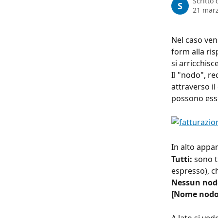
Scritto
S
21 mar
Nel caso ven
form alla ri
si arricchisc
Il "nodo", re
attraverso il
possono ess
In alto appar
Tutti: 
sono t
espresso), c
Nessun nod
[Nome nodo