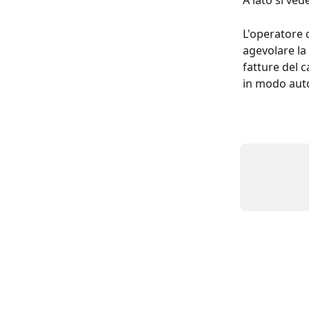
A lato si ved
L'operatore 
agevolare la
fatture del 
in modo auto