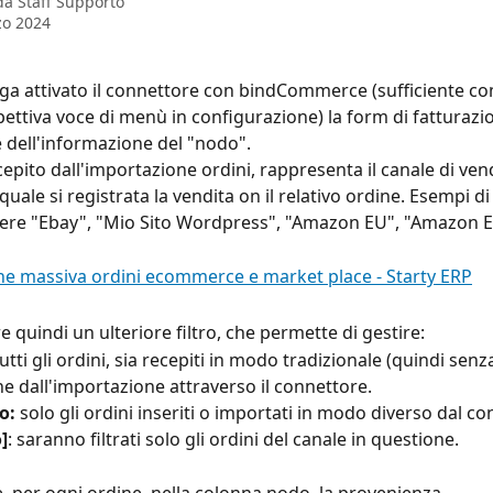
 da
Staff Supporto
zo 2024
ga attivato il connettore con bindCommerce (sufficiente com
spettiva voce di menù in configurazione) la form di fatturaz
e dell'informazione del "nodo". 
cepito dall'importazione ordini, rappresenta il canale di vend
 quale si registrata la vendita on il relativo ordine. Esempi 
ere "Ebay", "Mio Sito Wordpress", "Amazon EU", "Amazon E
e quindi un ulteriore filtro, che permette di gestire: 
utti gli ordini, sia recepiti in modo tradizionale (quindi sen
he dall'importazione attraverso il connettore.
o: 
solo gli ordini inseriti o importati in modo diverso dal co
]
: saranno filtrati solo gli ordini del canale in questione.