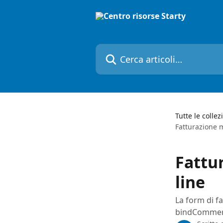
Vai al contenuto principale
Cerca articoli…
Tutte le collez
Fatturazione m
Fattu
line
La form di f
bindCommer