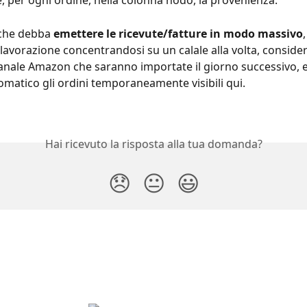
e, per ogni ordine, nella colonna nodo, la provenienza.
che debba 
emettere le ricevute/fatture in modo massivo
 lavorazione concentrandosi su un calale alla volta, consider
canale Amazon che saranno importate il giorno successivo,
matico gli ordini temporaneamente visibili qui.
Hai ricevuto la risposta alla tua domanda?
😞
😐
😃