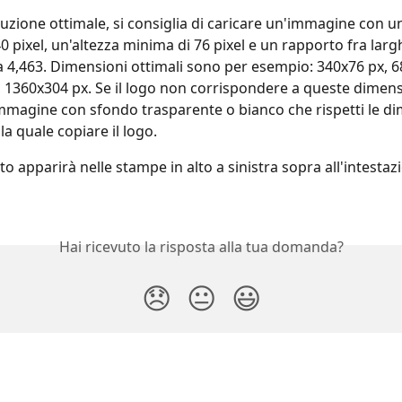
luzione ottimale, si consiglia di caricare un'immagine con u
0 pixel, un'altezza minima di 76 pixel e un rapporto fra larg
 a 4,463. Dimensioni ottimali sono per esempio: 340x76 px, 
 1360x304 px. Se il logo non corrispondere a queste dimensi
magine con sfondo trasparente o bianco che rispetti le di
lla quale copiare il logo.
ato apparirà nelle stampe in alto a sinistra sopra all'intestaz
Hai ricevuto la risposta alla tua domanda?
😞
😐
😃