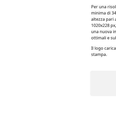
Per una riso
minima di 34
altezza pari
1020x228 px,
una nuova im
ottimali e su
Il logo caric
stampa.