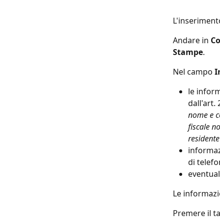
L'inseriment
Andare in 
Co
Stampe
.
Nel campo 
I
le infor
dall'art.
nome e co
fiscale n
residente
informaz
di telefo
eventual
Le informazio
Premere il ta