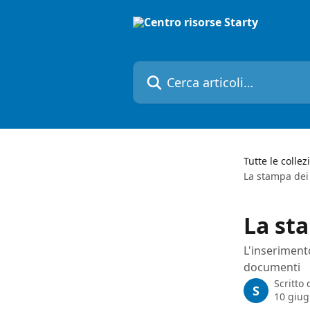
Vai al contenuto principale
Cerca articoli…
Tutte le collez
La stampa de
La st
L'inseriment
documenti
Scritto
S
10 giug