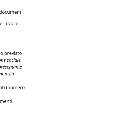
 documenti.
e la voce 
o previsto 
ne sociale, 
presentante 
non sia 
nti (numero 
umenti.