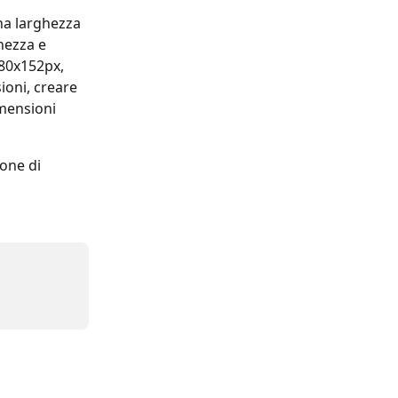
na larghezza 
hezza e 
680x152px, 
oni, creare 
mensioni 
ione di 