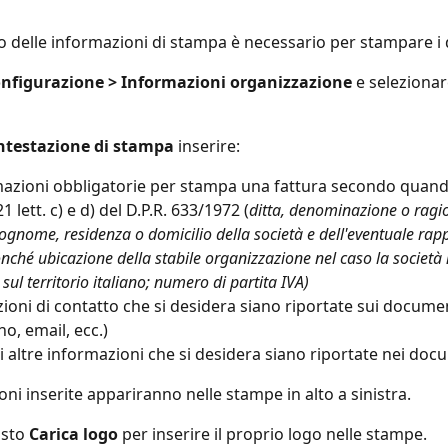
o delle informazioni di stampa è necessario per stampare i
nfigurazione > Informazioni organizzazione
 e selezionar
ntestazione di stampa
 inserire:
mazioni obbligatorie per stampa una fattura secondo quand
 21 lett. c) e d) del D.P.R. 633/1972 (
ditta, denominazione o ragio
gnome, residenza o domicilio della società e dell'eventuale rap
onché ubicazione della stabile organizzazione nel caso la società 
 sul territorio italiano; numero di partita IVA)
ioni di contatto che si desidera siano riportate sui docume
no, email, ecc.)
i altre informazioni che si desidera siano riportate nei doc
ni inserite appariranno nelle stampe in alto a sinistra.
sto 
Carica logo
 per inserire il proprio logo nelle stampe.