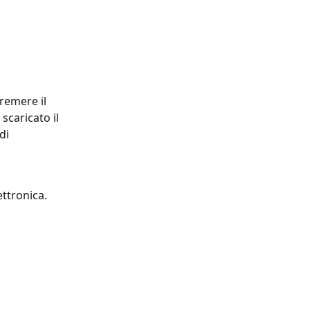
Premere il 
scaricato il 
di 
ettronica.