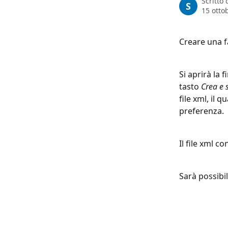
Scritto
S
15 otto
Creare una f
Si aprirà la 
tasto 
Crea e 
file xml, il 
preferenza.
Il file xml c
Sarà possibil