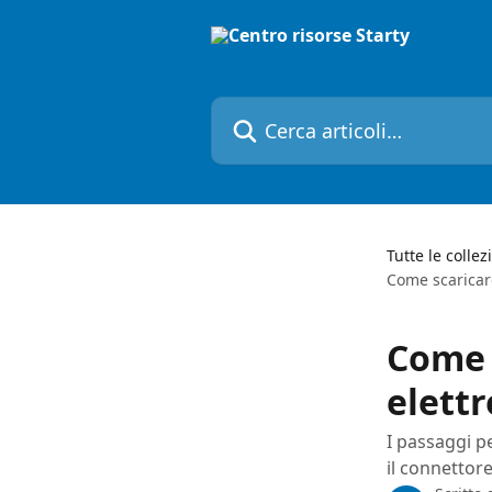
Vai al contenuto principale
Cerca articoli…
Tutte le collez
Come scaricar
Come 
elett
I passaggi pe
il connettor